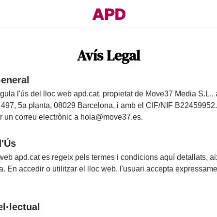
Avís Legal
General
gula l'ús del lloc web apd.cat, propietat de Move37 Media S.L.,
 497, 5a planta, 08029 Barcelona, i amb el CIF/NIF B22459952.
r un correu electrònic a
hola@move37.es
.
d'Ús
 web apd.cat es regeix pels termes i condicions aquí detallats, ai
. En accedir o utilitzar el lloc web, l'usuari accepta expressam
.
el·lectual