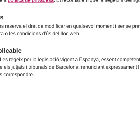
le a
política de privadesa
. Et recomanem que la llegeixis detin
ns
 reserva el dret de modificar en qualsevol moment i sense prev
ura o les condicions d'ús del lloc web.
plicable
l es regeix per la legislació vigent a Espanya, essent competent
e els jutjats i tribunals de Barcelona, renunciant expressament l
és correspondre.