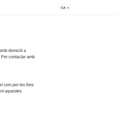
CA
 amb domicili a
 Per contactar amb
xí com per les lleis
ent aquestes