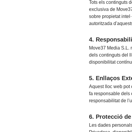
Tots els continguts d
exclusiva de Move37 M
sobre propietat intel
autoritzada d'aquest
4. Responsabili
Move37 Media S.L. no
dels continguts del 
disponibilitat contín
5. Enllaços Ext
Aquest lloc web pot 
fa responsable dels c
responsabilitat de l'u
6. Protecció d
Les dades personals 