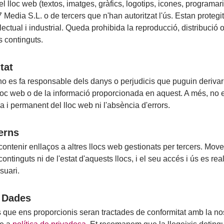
el lloc web (textos, imatges, gràfics, logotips, icones, programari
edia S.L. o de tercers que n'han autoritzat l'ús. Estan protegits
·lectual i industrial. Queda prohibida la reproducció, distribució 
s continguts.
tat
 es fa responsable dels danys o perjudicis que puguin derivar-
lloc web o de la informació proporcionada en aquest. A més, no e
ua i permanent del lloc web ni l'absència d'errors.
erns
contenir enllaços a altres llocs web gestionats per tercers. Mov
ontinguts ni de l'estat d'aquests llocs, i el seu accés i ús es real
suari.
e Dades
que ens proporcionis seran tractades de conformitat amb la nos