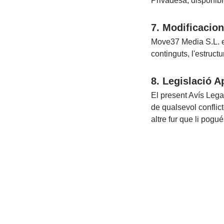
Privadesa, disponib
7. Modificacio
Move37 Media S.L. es
continguts, l'estruct
8. Legislació A
El present Avís Lega
de qualsevol conflict
altre fur que li pogu