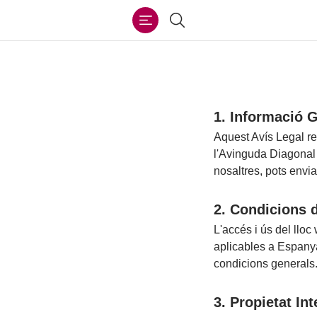
Ir
Cercar
al
contenido
1. Informació 
Aquest Avís Legal re
l'Avinguda Diagonal
nosaltres, pots envia
2. Condicions 
L'accés i ús del lloc
aplicables a Espanya
condicions generals
3. Propietat Int