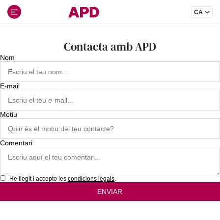
Ir
CA
al
contenido
Contacta amb APD
Nom
E-mail
Motiu
Comentari
He llegit i accepto les
condicions legals
.